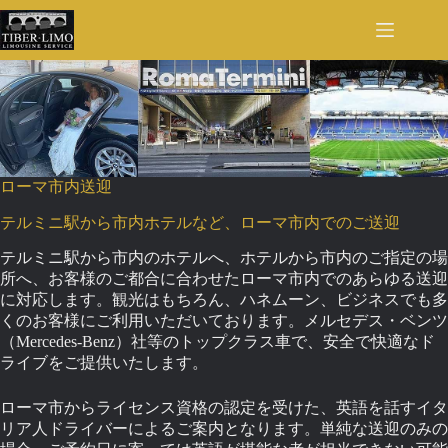
Skip
to
content
ローマ市内送迎
テルミニ駅から市内ホテルなど、ローマ市内でのご送迎
テルミニ駅から市内のホテルへ、ホテルから市内のご指定の場
所へ、お客様のご都合に合わせたローマ市内でのあらゆる送迎
に対応します。観光はもちろん、ハネムーン、ビジネスでも多
くのお客様にご利用いただいております。メルセデス・ベンツ
（Mercedes-Benz）社等のトップクラス車で、安全で快適なド
ライブをご提供いたします。
ローマ市からライセンス資格の認定を受けた、英語を話すイタ
リア人ドライバーによるご案内となります。単純な送迎のみの