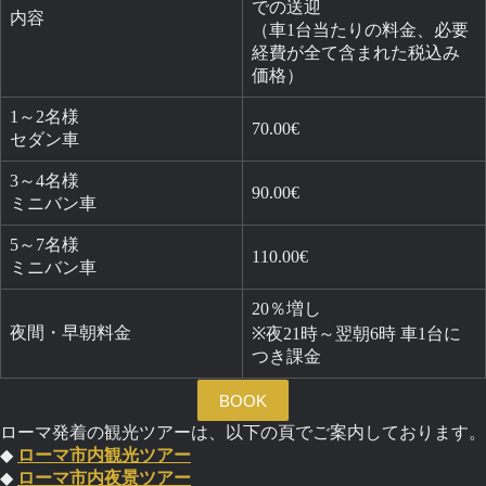
での送迎
内容
（車1台当たりの料金、必要
経費が全て含まれた税込み
価格）
1～2名様
70.00€
セダン車
3～4名様
90.00€
ミニバン車
5～7名様
110.00€
ミニバン車
20％増し
夜間・早朝料金
※夜21時～翌朝6時 車1台に
つき課金
BOOK
ローマ発着の観光ツアーは、以下の頁でご案内しております。
◆
ローマ市内観光ツアー
◆
ローマ市内夜景ツアー