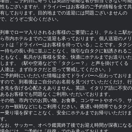
場合、ご予約日に寄っては英語が堪能な者が担当できない可能
性もございますが、ドライバーはお客様のご予約情報を全て共
有しております。目的地までの送迎には問題ございませんの
で、どうぞご安心ください。
列車でローマ入りされるお客様のご要望により、テルミニ駅か
ら市内ホテルまでのご送迎も承っております。個人送迎のメリ
ットは「ドライバーはお客様を待っている」ことです。タクシ
ー待ちの長い列に並ぶことなく、強引な白タクに勧誘されるこ
ともなく、私共がお客様を安全、快適にホテルまでお送りいた
します。（駅や空港などで「タクシー？」 と声を掛けてくる
人達は、まず白タクだと思って警戒してください。）
ご予約時にいただいた情報は全てドライバーへ伝わっておりま
すので、到着後はご自分のお名前を見つけていただくだけ、行
き先を告げる心配さえありません。英語、イタリア語に不安の
あるお客様でも問題なくご利用いただいております。
その他、市内でのお買い物、お食事、コンサートやオペラ、サ
ッカー観戦などにもご利用ください。夜遅い時間帯でもタクシ
ー乗り場を探すことなく、安全にホテルまでお帰りいただけま
す。
なお、サッカー、オペラ鑑賞終了後でお迎え時間が深夜になる
場合には、ご予約は「往復」でのみ承っております。