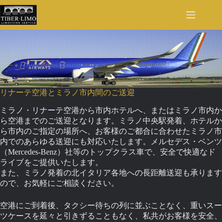
Skip
to
content
リナーテ空港とミラノ市内間のご送迎
ミラノ・リナーテ空港から市内ホテルへ、またはミラノ市内か
ら空港までのご送迎となります。ミラノ中央駅発着、ホテルか
ら市内のご指定の場所へ、お客様のご都合に合わせたミラノ市
内でのあらゆる送迎にも対応いたします。メルセデス・ベンツ
（Mercedes-Benz）社等のトップクラス車で、安全で快適なド
ライブをご提供いたします。
また、ミラノ発着の北イタリア各地への長距離送迎も承ります
ので、お気軽にご相談ください。
空港にご到着後、タクシー待ちの列に並ぶことなく、重いスー
ツケースを延々と引きずることもなく、私共がお客様を安全、