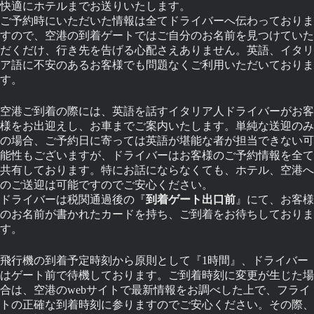
快適にホテルまでお送りいたします。
ご予約時にいただいた情報は全てドライバーへ伝わっておりま
すので、空港の到着ゲートではご自分のお名前を見つけていた
だくだけ、行き先を告げる心配さえありません。英語、イタリ
ア語に不安のあるお客様でも問題なくご利用いただいておりま
す。
空港ご到着の際には、英語を話すイタリア人ドライバーがお客
様をお出迎えし、お車までご案内いたします。単純な送迎のみ
の場合、ご予約日に寄っては英語が堪能な者が担当できない可
能性もございますが、ドライバーはお客様のご予約情報を全て
共有しております。特にお話にならなくても、ホテル、空港へ
のご送迎は可能ですのでご安心ください。
ドライバーは税関通過後の『
到着ゲート出口前
』にて、お客様
のお名前が書かれたカードを持ち、ご到着をお待ちしておりま
す。
飛行機の到着予定時刻から原則として『1時間』、ドライバー
はゲート前で待機しております。ご到着時刻に変更が生じた場
合は、空港のwebサイトで最新情報をお調べした上で、フライ
トの正確な到着時刻に参りますのでご安心ください。その際、