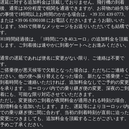
遅延に対する追加料金は頂戴しておりません。飛行機の到着
後、通常は30分程度で税関を通過できますが、お荷物の紛失等
の事情で1時間以上お時間のかかる場合は、+39 351 439 0773、
または +39 06 6390108 にお電話くださいますようお願いいた
します。SMSで簡単なメッセージをお送りいただいても結構で
す。
※1時間経過後は、「1時間につき40ユーロ」の追加料金を頂戴
します。ご到着後は速やかに到着ゲートへとお進みください。
通常の遅延であれば便名に変更がない限り、ご連絡は不要で
す。
ご搭乗便が悪天候等で欠航となった場合は、ただちにご連絡く
ださい。他の便へ振り替えとなった場合、新たなご搭乗便・ご
到着時間をご連絡いただければ、追加料金なしでご予約の変更
を承ります。ヨーロッパ内での乗り継ぎ便の変更、深夜のご到
着にも、可能な限り対応させていただきます。
ただし、変更後のご到着が夜間料金が適用される時刻の場合、
割増料金を追加いたします。また、遅延等によりヨーロッパ内
での乗り継ぎ便に間に合わず、当初の到着時刻が直前に迫った
変更につきましても、追加料金を頂戴することがございます。
予めご了承ください。