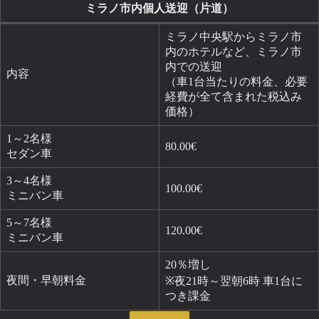
ミラノ市内個人送迎（片道）
ミラノ中央駅からミラノ市
内のホテルなど、ミラノ市
内での送迎
内容
（車1台当たりの料金、必要
経費が全て含まれた税込み
価格）
1～2名様
80.00€
セダン車
3～4名様
100.00€
ミニバン車
5～7名様
120.00€
ミニバン車
20％増し
夜間・早朝料金
※夜21時～翌朝6時 車1台に
つき課金