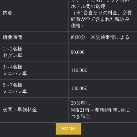
ホテル間の送迎
内容
（車1台当たりの料金、必要
経費が全て含まれた税込み
価格）
所要時間
約30分 ※交通事情による
1～2名様
90.00€
セダン車
3～4名様
110.00€
ミニバン車
5～7名様
130.00€
ミニバン車
20％増し
夜間・早朝料金
※夜21時～翌朝6時 車1台に
つき課金
BOOK