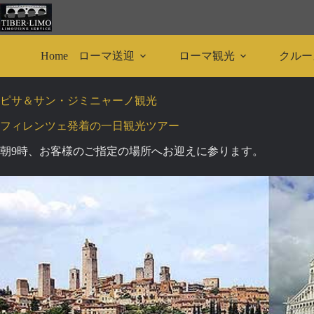
Skip
to
content
ローマ送迎
ローマ観光
クルー
Home
ピサ＆サン・ジミニャーノ観光
フィレンツェ発着の一日観光ツアー
朝9時、お客様のご指定の場所へお迎えに参ります。