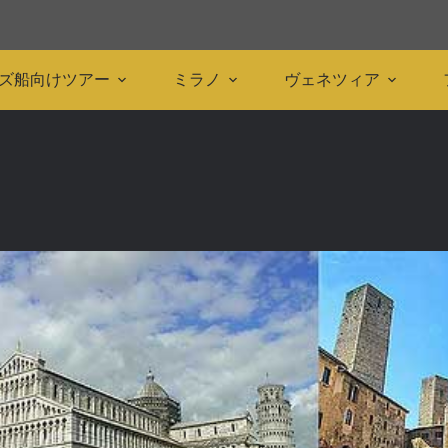
ズ船向けツアー
ミラノ
ヴェネツィア