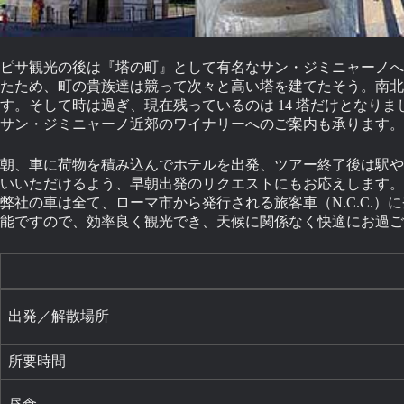
ピサ観光の後は『塔の町』として有名なサン・ジミニャーノへ
たため、町の貴族達は競って次々と高い塔を建てたそう。南北 1
す。そして時は過ぎ、現在残っているのは 14 塔だけとなり
サン・ジミニャーノ近郊のワイナリーへのご案内も承ります。
朝、車に荷物を積み込んでホテルを出発、ツアー終了後は駅や
いいただけるよう、早朝出発のリクエストにもお応えします。
弊社の車は全て、ローマ市から発行される旅客車（N.C.C.
能ですので、効率良く観光でき、天候に関係なく快適にお過ご
出発／解散場所
所要時間