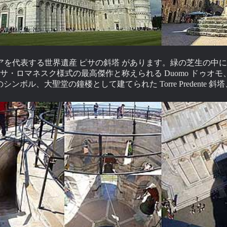
アを代表する世界遺産 ピサの斜塔 があります。緑の芝生の中
・ロマネスク様式の最高傑作と称えられる Duomo ドゥオモ、美し
のシンボル、大聖堂の鐘楼として建てられた Torre Predent