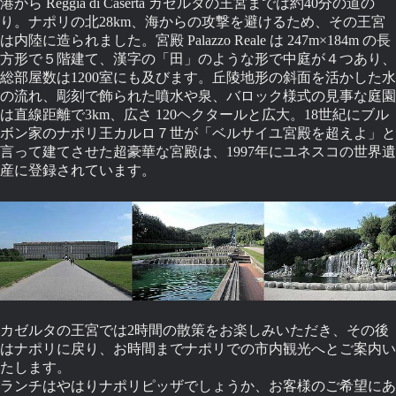
港から Reggia di Caserta カゼルタの王宮までは約40分の道の
り。ナポリの北28km、海からの攻撃を避けるため、その王宮
は内陸に造られました。宮殿 Palazzo Reale は 247m×184m の長
方形で５階建て、漢字の「田」のような形で中庭が４つあり、
総部屋数は1200室にも及びます。丘陵地形の斜面を活かした水
の流れ、彫刻で飾られた噴水や泉、バロック様式の見事な庭園
は直線距離で3km、広さ 120ヘクタールと広大。18世紀にブル
ボン家のナポリ王カルロ７世が「ベルサイユ宮殿を超えよ」と
言って建てさせた超豪華な宮殿は、1997年にユネスコの世界遺
産に登録されています。
カゼルタの王宮では2時間の散策をお楽しみいただき、その後
はナポリに戻り、お時間までナポリでの市内観光へとご案内い
たします。
ランチはやはりナポリピッザでしょうか、お客様のご希望にあ