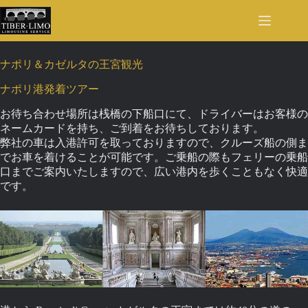
Skip
to
content
ナポリ＆カゼルタの王宮観光
ナポリ港発着ツアー
お待ち合わせ場所は桟橋の下船口にて、ドライバーはお客様の
ネームカードを持ち、ご到着をお待ちしております。
弊社の車は入港許可を取っておりますので、クルーズ船の側ま
でお車を着けることが可能です。ご乗船の際もフェリーの乗船
口までご案内いたしますので、広い港内を歩くこともなく快適
です。